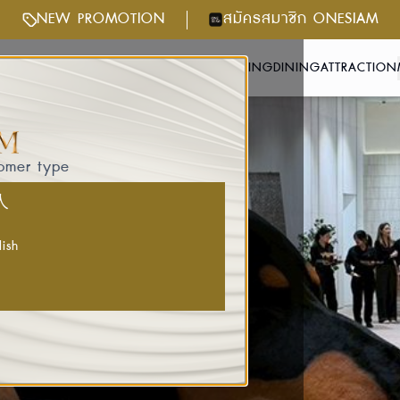
NEW PROMOTION
สมัครสมาชิก ONESIAM
NTS & ACTIVITIES
GETTING HERE
SHOPPING
DINING
ATTRACTION
tomer type
国人
lish