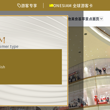
游客专享
ONESIAM 全球游客卡
活动与精彩体验
交通方式
时尚购物
美食荟萃
景点
首页
tomer type
人
lish