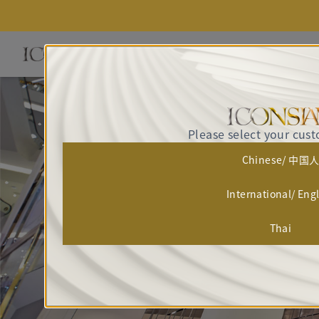
Please select your cus
Chinese/ 中国
International/ Eng
Thai