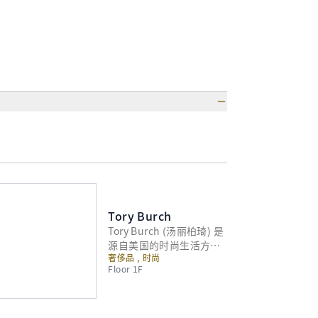
Tory Burch
Tory Burch (汤丽柏琦) 是
源自美国的时尚生活方式
奢侈品 , 时尚
品牌，以经典美学与现代
Floor 1F
感性的完美融合而著称。
品牌以鲜艳的色彩、独特
的图形印花和精致的细节
设计为特色，展现出独一