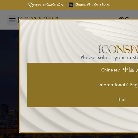
NEW PROMOTION
สมัครสมาชิก ONESIAM
Getting
Searc
Please select your cus
Chinese/ 中
International/ Eng
Thai