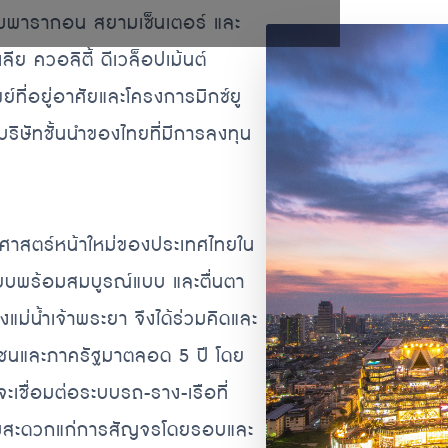
ยามพารากอน สยามเซ็นเตอร์ และ
ย ควอลิตี้ ดีเวล็อปเม้นต์
์ที่อยู่อาศัยและโครงการมิกซ์ยู
บริษัทชั้นนำของไทยที่มีการลงทุน
ัติศาสตร์หน้าใหม่ของประเทศไทยใน
พียบพร้อมสมบูรณ์แบบ และตื่นตา
่งแม่น้ำเจ้าพระยา จึงได้ร่วมคิดและ
ชนและภาครัฐมาตลอด 5 ปี โดย
ชื่อมต่อระบบรถ-ราง-เรือที่
ามสะดวกแก่การสัญจรโดยรอบและ