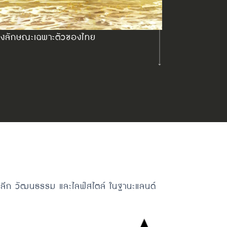
นของลักษณะเฉพาะตัวของไทย
าปลีก วัฒนธรรม และไลฟ์สไตล์ ในฐานะแลนด์