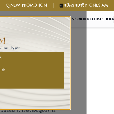
NEW PROMOTION
สมัครสมาชิก ONESIAM
NTS & ACTIVITIES
GETTING HERE
SHOPPING
DINING
ATTRACTION
tomer type
国人
lish
็นนิรันดร์ ที่นำเสนอความเป็นไทย
าคเอกชนที่ใหญ่ที่สุดใน
ด้วยความร่วมมือของกลุ่ม
ะสบความสำเร็จมากที่สุดกลุ่มหนึ่ง
รรธน์ เจ้าของและผู้บริหาร