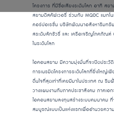
โครงการ ที่มีชื่อเสียงระดับโลก อาทิ ส
สยามดิสคัฟเวอรี่ ร่วมกับ MQDC แมกโนเลี
คอร์ปอเรชั่น บริษัทพัฒนาอสังหาริมทรัพย
สระดับลักชัวรี่ และ เครือเจริญโภคภัณฑ์ 
ในระดับโลก
ไอคอนสยาม มีความมุ่งมั่นที่จะเปิดประว
การเนรมิตโครงการระดับโลกที่ยิ่งใหญ่เ
ตื่นใจที่สุดเท่าที่เคยมีมาในประเทศ ณ ริมฝั
วางแผนงานกับภาคประชาสังคม ภาคเอก
ไอคอนสยามลงทุนสร้างระบบคมนาคม ที่จะเ
สมบูรณ์แบบเป็นแห่งแรกเพื่ออำนวยคว