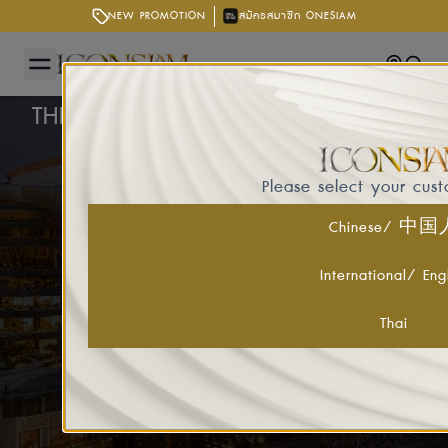
NEW PROMOTION
สมัครสมาชิก ONESIAM
Getting
Searc
THE STORIES
Please select your cus
Chinese/ 中
International/ Eng
Thai