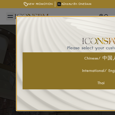
NEW PROMOTION
สมัครสมาชิก ONESIAM
Getting
Searc
Please select your cus
Chinese/ 中
International/ Eng
Thai