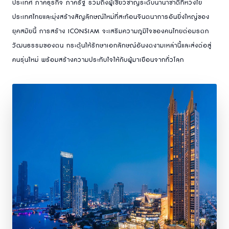
ประเทศ ภาคธุรกิจ ภาครัฐ รวมถึงผู้เชี่ยวชาญระดับนานาชาติที่ห่วงใย
ประเทศไทยและมุ่งสร้างสัญลักษณ์ใหม่ที่สะท้อนจินตนาการอันยิ่งใหญ่ของ
ยุคสมัยนี้ การสร้าง ICONSIAM จะเสริมความภูมิใจของคนไทยต่อมรดก
วัฒนธรรมของตน กระตุ้นให้รักษาเอกลักษณ์อันงดงามเหล่านี้และส่งต่อสู่
คนรุ่นใหม่ พร้อมสร้างความประทับใจให้กับผู้มาเยือนจากทั่วโลก