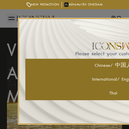
NEW PROMOTION
สมัครสมาชิก ONESIAM
Getting
Searc
VISION
Please select your cus
AND
Chinese/ 中
International/ Eng
MISSION
Thai