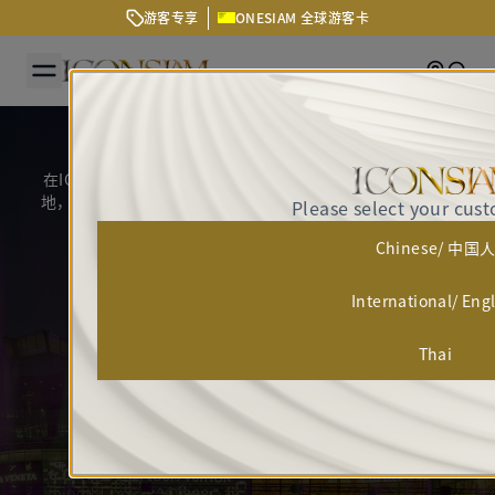
游客专享
ONESIAM 全球游客卡
Getting
Sear
景点
在ICONSIAM，体验世界级地标魅力——这里是访客必到之
地，汇聚泰国与世界的艺术之美，通过创意展演，呈现文化
Please select your cus
传承与灵感交融的精彩瞬间
Chinese/ 中国
International/ Eng
Thai