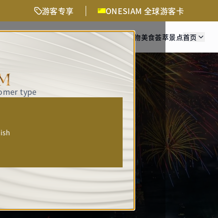
游客专享
ONESIAM 全球游客卡
活动与精彩体验
交通方式
时尚购物
美食荟萃
景点
首页
tomer type
人
lish