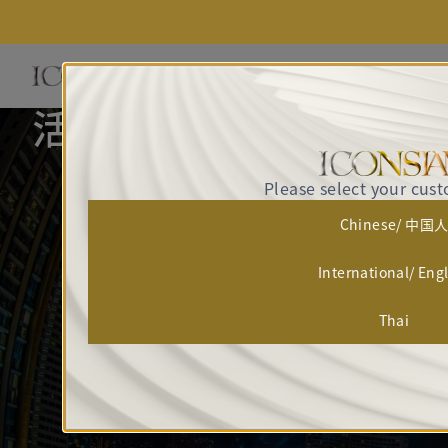
活动与精彩体验
Please select your cus
Chinese/ 中国
International/ Eng
Thai