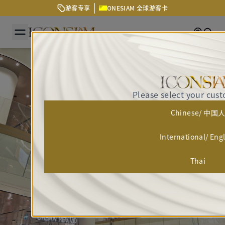
游客专享
ONESIAM 全球游客卡
Getting
Sear
Please select your cus
Chinese/ 中国
International/ Eng
Thai