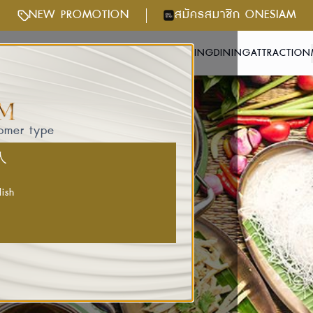
NEW PROMOTION
สมัครสมาชิก ONESIAM
NTS & ACTIVITIES
GETTING HERE
SHOPPING
DINING
ATTRACTION
tomer type
国人
lish