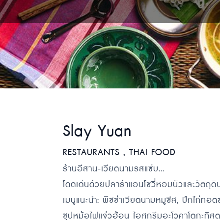
Slay Yuan
RESTAURANTS , THAI FOOD
ร้านอีสาน-เวียดนามรสแซ่บ...
โดดเด่นด้วยปลาร้าแอนโชวี่หอมนัวและวัตถุด
เมนูแนะนำ: พิซซ่าเวียดนามหมูชีส, ปีกไก่
ซุปหม้อไฟแจ่วฮ้อน ไอศกรีมอะโวคาโดกะทิส