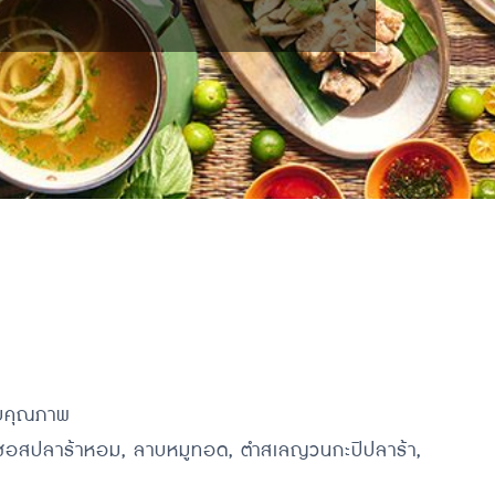
ิบคุณภาพ
ทอดซอสปลาร้าหอม, ลาบหมูทอด, ตำสเลญวนกะปิปลาร้า,
ด