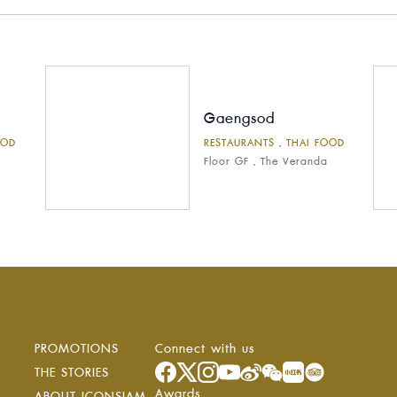
Gaengsod
OOD
RESTAURANTS , THAI FOOD
Floor GF , The Veranda
PROMOTIONS
Connect with us
ง
THE STORIES
Awards