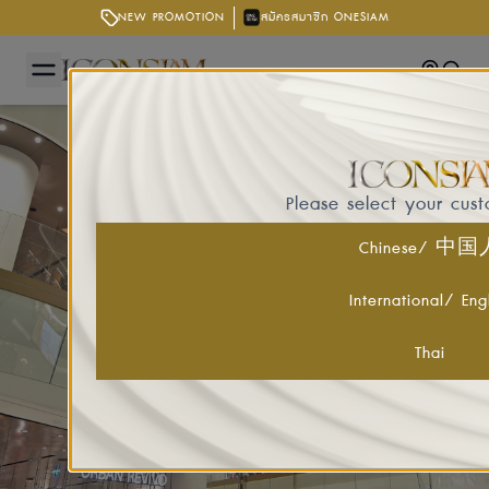
NEW PROMOTION
สมัครสมาชิก ONESIAM
Getting
Searc
Please select your cus
Chinese/ 中
International/ Eng
Thai