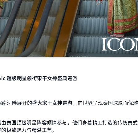
onic 超级明星领衔宋干女神盛典巡游
沿湄南河畔展开的
盛大宋干女神巡游
，向世界呈现泰国深厚而优
是由
泰国顶级明星阵容
倾情参与，他们身着精工打造的传统泰式
学的极致魅力与精湛工艺。