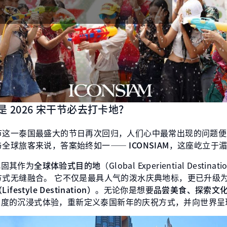
M 是 2026 宋干节必去打卡地？
节这一泰国最盛大的节日再次回归，人们心中最常出现的问题便
与全球旅客来说，答案始终如一——
ICONSIAM
，这座屹立于
巩固其作为
全球体验式目的地
（Global Experiential Des
方式无缝融合。 它不仅是最具人气的泼水庆典地标，更已升级
style Destination）
。无论你是想要
品尝美食、探索文
来多维度的沉浸式体验，重新定义泰国新年的庆祝方式，并向世界