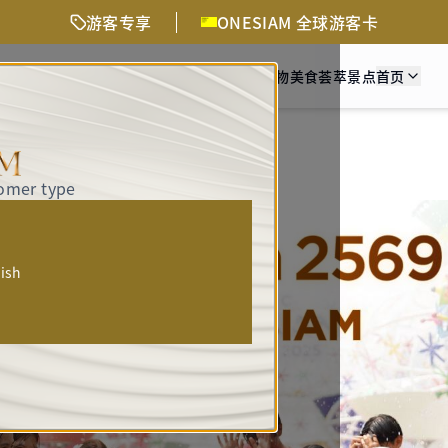
游客专享
ONESIAM 全球游客卡
活动与精彩体验
交通方式
时尚购物
美食荟萃
景点
首页
地？
tomer type
人
lish